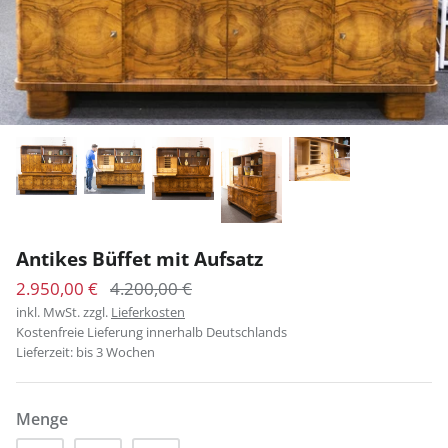
Esszimmerstühle, die
Vom Schreibtisch...
... und an Tischen vere
... über das Stehpult...
Generationen halten...
Entspannen...
... sich einfach fallen l
Schlafen...
...Anziehen...
Antikes Büffet mit Aufsatz
2.950,00 €
4.200,00 €
inkl. MwSt. zzgl.
Lieferkosten
Kostenfreie Lieferung innerhalb Deutschlands
Lieferzeit: bis 3 Wochen
Menge