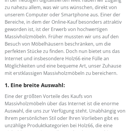
In der heutigen digitalisierten Welt haben wir Zugang
Esszimmerstühle, die
Vom Schreibtisch...
... und an Tischen vere
... über das Stehpult...
zu nahezu allem, was wir uns wünschen, direkt von
Generationen halten...
unserem Computer oder Smartphone aus. Einer der
Bereiche, in dem der Online-Kauf besonders attraktiv
geworden ist, ist der Erwerb von hochwertigen
Entspannen...
... sich einfach fallen l
Massivholzmöbeln. Früher mussten wir uns auf den
Besuch von Möbelhäusern beschränken, um die
Schlafen...
...Anziehen...
perfekten Stücke zu finden. Doch nun bietet uns das
Internet und insbesondere Holz66 eine Fülle an
Möglichkeiten und eine bequeme Art, unser Zuhause
mit erstklassigen Massivholzmöbeln zu bereichern.
1. Eine breite Auswahl:
Eine der größten Vorteile des Kaufs von
Massivholzmöbeln über das Internet ist die enorme
Auswahl, die uns zur Verfügung steht. Unabhängig von
Ihrem persönlichen Stil oder Ihren Vorlieben gibt es
unzählige Produktkategorien bei Holz66, die eine